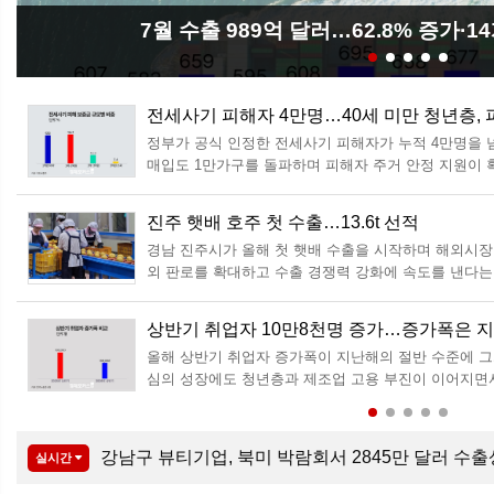
7월 수출 989억 달러…62.8% 증가·
전세사기 피해자 4만명…40세 미만 청년층, 피
정부가 공식 인정한 전세사기 피해자가 누적 4만명을 
매입도 1만가구를 돌파하며 피해자 주거 안정 지원이 
해지원위원회 전체회의를 세 차례 개최한 결과 전세사기
일 밝혔다. 이 가운데 563건은 신규 신청(재신청 포함), 
진주 햇배 호주 첫 수출…13.6t 선적
뉴
경남 진주시가 올해 첫 햇배 수출을 시작하며 해외시장
감
외 판로를 확대하고 수출 경쟁력 강화에 속도를 낸다
2026년산 진주 햇배 13.6t을 호주 시드니로 첫 수출
수출농가의 작업 여건과 안전을 고려해 별도의 선적
상반기 취업자 10만8천명 증가…증가폭은 
생
올해 상반기 취업자 증가폭이 지난해의 절반 수준에 그
증
심의 성장에도 청년층과 제조업 고용 부진이 이어지면
망치를 기존보다 절반 이상 낮춰 잡았다. 한국노동연구원
가와 하반기 노동시장 전망'에 따르면 올해 상반기
제주산 한우·한돈, 싱가포르 공략 성과…한우 수출 
실시간