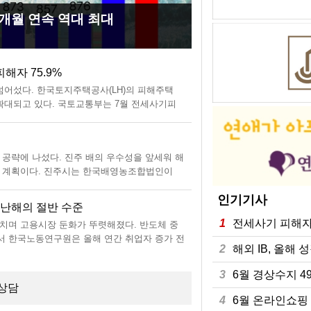
14개월 연속 역대 최대
6월 수출
5월 수
4월
해자 75.9%
AI 혁
내년 최
5대 은
넘어섰다. 한국토지주택공사(LH)의 피해주택
요즘 궁금
2027년
정부의 대
확대되고 있다. 국토교통부는 7월 전세사기피
을 대신하
는 모두 
늘었다.
 피해자 등으로 609건을 최종 의결했다고 7
을 대신해
시했다. 
2일 금융
46
지고 있다
간 근무 
은 77
해외 I
6월 온
6월 제
 공략에 나섰다. 진주 배의 우수성을 앞세워 해
해외 주요
지난 6월
지난달 
는 계획이다. 진주시는 한국배영농조합법인이
상보다 견
올해 2분
감소세를
했다고 6일 밝혔다. 올해는 연일 이어진 폭염으로
망이 확산
다. 국가
내수 개선
인기기사
(GDP)
은 24조
산업활동
지난해의 절반 수준
6월 경
출산율 
6월 경
1
전세사기 피해자 
치며 고용시장 둔화가 뚜렷해졌다. 반도체 중
반도체를 
올해 출산
지난달 경
서 한국노동연구원은 올해 연간 취업자 증가 전
다. 상품
생 흐름에
소비는 4
2
해외 IB, 올해 
이 6일 발표한 '2026년 상반기 노동시장 평
배 수준으
계가 있다
마감하고
3000만
0.95명을
한 '20
3
6월 경상수지 4
84만 달러
4
6월 온라인쇼핑 