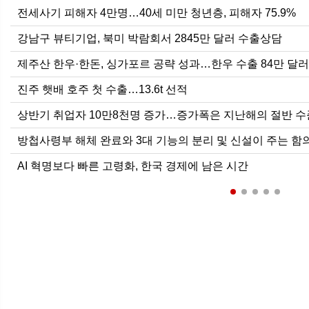
전세사기 피해자 4만명…40세 미만 청년층, 피해자 75.9%
강남구 뷰티기업, 북미 박람회서 2845만 달러 수출상담
제주산 한우·한돈, 싱가포르 공략 성과…한우 수출 84만 달러
진주 햇배 호주 첫 수출…13.6t 선적
상반기 취업자 10만8천명 증가…증가폭은 지난해의 절반 수
방첩사령부 해체 완료와 3대 기능의 분리 및 신설이 주는 함
AI 혁명보다 빠른 고령화, 한국 경제에 남은 시간
6월 경상수지 497.3억 달러 흑자…두
달 연속 역대 최대