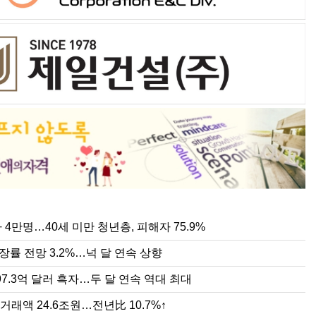
 첫 1000억 달러 돌파…반도체가 이끈 역대 최대 실적
출 877.5억 달러 역대 최대…반도체 수출 169% 급증
 수출 800억 달러 시대…반도체 호황에 48% 급증
명보다 빠른 고령화, 한국 경제에 남은 시간
저임금 1만700원 확정…노동계·소상공인 이의 모두 불수용
행 주담대 11개월 만에 최대 증가…가계대출 3.8조원 늘어
한 것이 생기면 가장 먼저 AI를 찾는다. ChatGPT와 제미나이, 클로드는 어느
도 적용 최저임금이 최종 확정됐다. 노동계와 소상공인 업계가 각각 이의를 제
출 규제와 은행권의 대출 관리 강화에도 5대 시중은행의 가계대출이 지난달 
는 일상의 도구가 되었다. 생성형 AI의 발전 속도가 워낙 빠르다 보니 이제는
받아들이지 않았다. 고용노동부는 5일 내년도 적용 최저임금을 시간당 1만700
 주택담보대출과 마이너스통장 잔액이 함께 증가하며 가계대출 증가세가 이어지
 일하는 피지컬 AI(Physical AI)와 휴머노이드까지 머지않아 보편화될 것이라
이는 올해 최저임금(1만320원)보다 380원(3.7%) 오른 수준이다. 월급으로 환산
권에 따르면 KB국민·신한·하나·우리·NH농협 등 5대 은행의 지난달 30일 기준
. 공장과 산업현장, 물류센터는 물론 가
기준 223만6300원으
B, 올해 성장률 전망 3.2%…넉 달 연속 상향
라인쇼핑 거래액 24.6조원…전년比 10.7%↑
주 광공업 생산 7.9%↑…재고 12.0%↑·대형소매점 판매 10.8%
색
 투자은행(IB)들이 올해 한국 경제 성장률 전망치를 또다시 높였다. 반도체 수
 온라인쇼핑 거래액이 통신기기와 자동차용품 판매 호조에 힘입어 두 자릿수 
제주지역 광공업 생산이 2월부터 이어진 감소세를 마감하고 증가세로 전환했다.
조한 내수, 2분기 성장세가 이어지면서 올해 한국 경제가 3%대 성장을 달성
기 해외 직접판매는 화장품 수출 확대로 크게 늘어난 반면 해외 직접구매는 
 이어가고 재고는 증가세를 지속했으며, 소비도 3월부터 감소세를 이어가는 등
하고 있다. 6일 국제금융센터에 따르면 해외 주요 IB 8곳의 올해 한국 실질 
데이터처가 3일 발표한 '2026년 6월 온라인쇼핑동향'에 따르면 지난 6월 온라
으로 이어지지 못하는 모습이다. 31일 국가데이터처 제주사무소가 발표한 '202
 성장률 전망치 평균은 7월 말 기준 3.2%로
6067억원으로 전년 동월보다 1
동향'에 따르면 지난달 제주지역 광
상수지 497.3억 달러 흑자…두 달 연속 역대 최대
7년 만에 0.9명대 진입 기대…초고령사회 심화
기도 광공업 생산 2.1%↓… 대형소매점 판매 2.8%↓·건설수주 66.0
4만명…40세 미만 청년층, 피해자 75.9%
중심으로 한 수출 호조에 힘입어 지난 6월 우리나라 경상수지가 역대 최대 
율이 7년 만에 0.9명대로 올라설 가능성이 커지고 있다. 출생아와 혼인 증가
기도 광공업 생산이 4월부터 3개월 연속 감소세를 이어갔다. 제조업 재고는 
수지와 금융계정도 나란히 사상 최대를 경신하며 상반기 누적 흑자는 지난해 같
 변화 조짐이 나타나고 있지만, 이미 빠르게 진행된 고령화로 인구 구조를 되
월과 5월 두 달 연속 증가세를 마감하고 감소했고, 건설수주는 2월부터 이어
성장률 전망 3.2%…넉 달 연속 상향
로 늘었다. 한국은행이 6일 발표한 국제수지(잠정) 통계에 따르면 6월 경상수지
는 분석이다. 2일 국가데이터처 국가통계포털(KOSIS)에 따르면 올해 1분기
 감소세로 전환하는 등 실물경기 흐름은 부문별로 엇갈렸다. 경인지방데이터청이
 달러(약 70조8000억원) 흑자로 집계됐다. 직전
 기록했다. 4월은 0.93명, 5월은 0.8
26년 6월 수도권 시도별 산업활동동향'
97.3억 달러 흑자…두 달 연속 역대 최대
거래액 24.6조원…전년比 10.7%↑