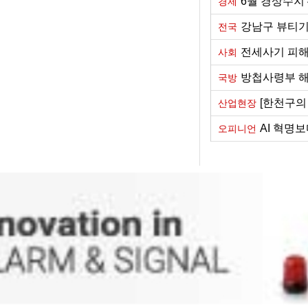
6월 경상수지 
경제
강남구 뷰티기
전국
전세사기 피해자
사회
방첩사령부 해
국방
[한천구의
산업현장
AI 혁명
오피니언