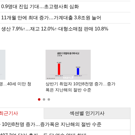
전망 3.2%…넉 달 연속 상향
% 상승…농산물 2.2%↓·축산물 4.4%↑
.9%↑…재고 12.0%↑·대형소매점 판매 10.8%
 0.9명대 진입 기대…초고령사회 심화
억 달러 흑자…두 달 연속 역대 최대
 상승…석유류 오름세 둔화에 3개월 만에 2%대
2.1%↓… 대형소매점 판매 2.8%↓·건설수주 66.0%↓
 11개월 만에 최대 증가…가계대출 3.8조원 늘어
상] 사면초가 레미콘
24.6조원…전년比 10.7%↑
.7%↑… 대형소매점 판매 4.5%↓·건설수주 4.6%↑
생산 7.9%↑…재고 12.0%↑·대형소매점 판매 10.8%
1000만명 돌파…10명 중 7명 "계속 일 원해"
9746개…전년比 3.7%↑
.9%↓… 대형소매점 판매 9.8%↑·건설수주 81.8%↑
0원 확정…노동계·소상공인 이의 모두 불수용
9명대 진입 기대…초고령사회 심화
 생산 증가…소비·건설경기 부진
작전·훈련·근무 기강 해이 사태의 상관성
월 만에 최대 증가…가계대출 3.8조원 늘어
 생산 엇갈려…건설수주 급증
서 952만 달러 수출상담…한국산 포도 18년 만에 수출길
62.8% 증가·14개월 연속 역대 최대
12억 달러…반도체·바이오 성장에 8.5％↑
명…40세 미만 청
상반기 취업자 10만8천명 증가…증가
AI
폭은 지난해의 절반 수준
남은
 최근기사
섹션별 인기기사
 10만8천명 증가…증가폭은 지난해의 절반 수준