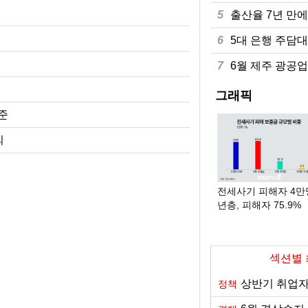
해외 IB, 올해 성장률 
7월 농축산물 물가 0.5
6월 제주 광공업 생산 7
5
출산율 7년 만에
6월 경상수지 497.3
7월 소비자물가 2.8%
6월 경기도 광공업 생산 
6
5대 은행 주담대
[한천구의 콘크리트 세
6월 온라인쇼핑 거래액 
6월 인천 광공업 생산 5
7
6월 제주 광공업 
55세 이상 고령 취업자 
지난해 첫 수출기업 1만
6월 서울 광공업 생산 5
그래픽
준
내년 최저임금 1만70
출산율 7년 만에 0.
6월 대구·경북 광공업
의
군사제도·구조 혁신과 
5대 은행 주담대 11개
6월 광주·전남 광공업
aT, 필리핀 식품박람회
7월 수출 989억 달러…
1분기 중견기업 수출 3
55세 이상 고령 취업자 1000만명 돌
전세사기 피해자 4만
파…10명 중 7명 "계속 일 원해"
년층, 피해자 75.9%
섹션별
상반기 취업자
정책