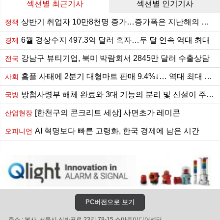
섹션별 최근기사
섹션별 인기기사
상반기 취업자 10만8천명 증가…증가폭은 지난해의 절반 수준
정책
6월 경상수지 497.3억 달러 흑자…두 달 연속 역대 최대
경제
강남구 뷰티기업, 북미 박람회서 2845만 달러 수출상담
전국
홈플 사태에 2분기 대형마트 판매 9.4%↓… 역대 최대 하락
사회
방첩사령부 해체 완료와 3대 기능의 분리 및 신설이 주는 함의
국방
[한천구의 콘크리트 세상] 사면초가 레미콘
산업현장
AI 혁명보다 빠른 고령화, 한국 경제에 남은 시간
오피니언
PC버전으로 보기
주소 : 본사. 서울시 신반포로 23길 78-15 스마트미디어센터