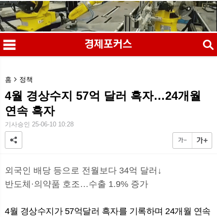
검색
홈
정책
4월 경상수지 57억 달러 흑자…24개월
연속 흑자
메
검
기사승인 25-06-10 10:28
외국인 배당 등으로 전월보다 34억 달러↓
반도체·의약품 호조…수출 1.9% 증가
4월 경상수지가 57억달러 흑자를 기록하며 24개월 연속