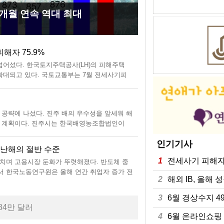
14개월 연속 역대 최대
6월 수출
5월 수
4월
해자 75.9%
AI 혁
내년 최
5대 은
넘어섰다. 한국토지주택공사(LH)의 피해주택
요즘 궁금
2027년
정부의 대
확대되고 있다. 국토교통부는 7월 전세사기피
을 대신하
는 모두 
늘었다.
 피해자 등으로 609건을 최종 의결했다고 7
을 대신해
시했다. 
2일 금융
46
지고 있다
간 근무 
은 77
해외 I
6월 온
6월 제
 공략에 나섰다. 진주 배의 우수성을 앞세워 해
해외 주요
지난 6월
지난달 
는 계획이다. 진주시는 한국배영농조합법인이
상보다 견
올해 2분
감소세를
했다고 6일 밝혔다. 올해는 연일 이어진 폭염으로
망이 확산
다. 국가
내수 개선
인기기사
(GDP)
은 24조
산업활동
지난해의 절반 수준
6월 경
출산율 
6월 경
1
전세사기 피해자 
치며 고용시장 둔화가 뚜렷해졌다. 반도체 중
반도체를 
올해 출산
지난달 경
서 한국노동연구원은 올해 연간 취업자 증가 전
다. 상품
생 흐름에
소비는 4
2
해외 IB, 올해 
이 6일 발표한 '2026년 상반기 노동시장 평
배 수준으
계가 있다
마감하고
3000만
0.95명을
한 '20
3
6월 경상수지 4
84만 달러
4
6월 온라인쇼핑 