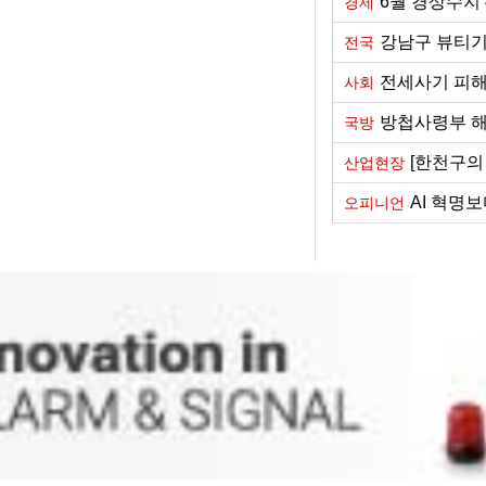
6월 경상수지 
경제
강남구 뷰티기
전국
전세사기 피해자
사회
방첩사령부 해
국방
[한천구의
산업현장
AI 혁명
오피니언