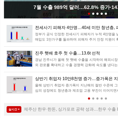
7월 수출 989억 달러…62.8% 증가·
전세사기 피해자 4만명…40세 미만 청년층, 피
정부가 공식 인정한 전세사기 피해자가 누적 4만명을 
매입도 1만가구를 돌파하며 피해자 주거 안정 지원이 
해지원위원회 전체회의를 세 차례 개최한 결과 전세사기
일 밝혔다. 이 가운데 563건은 신규 신청(재신청 포함), 
진주 햇배 호주 첫 수출…13.6t 선적
뉴
경남 진주시가 올해 첫 햇배 수출을 시작하며 해외시장
감
외 판로를 확대하고 수출 경쟁력 강화에 속도를 낸다
2026년산 진주 햇배 13.6t을 호주 시드니로 첫 수출
수출농가의 작업 여건과 안전을 고려해 별도의 선적
상반기 취업자 10만8천명 증가…증가폭은 
생
올해 상반기 취업자 증가폭이 지난해의 절반 수준에 그
증
심의 성장에도 청년층과 제조업 고용 부진이 이어지면
망치를 기존보다 절반 이상 낮춰 잡았다. 한국노동연구원
가와 하반기 노동시장 전망'에 따르면 올해 상반기
제주산 한우·한돈, 싱가포르 공략 성과…한우 수출 
실시간