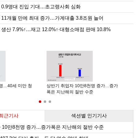
전망 3.2%…넉 달 연속 상향
% 상승…농산물 2.2%↓·축산물 4.4%↑
.9%↑…재고 12.0%↑·대형소매점 판매 10.8%
 0.9명대 진입 기대…초고령사회 심화
억 달러 흑자…두 달 연속 역대 최대
 상승…석유류 오름세 둔화에 3개월 만에 2%대
2.1%↓… 대형소매점 판매 2.8%↓·건설수주 66.0%↓
 11개월 만에 최대 증가…가계대출 3.8조원 늘어
상] 사면초가 레미콘
24.6조원…전년比 10.7%↑
.7%↑… 대형소매점 판매 4.5%↓·건설수주 4.6%↑
생산 7.9%↑…재고 12.0%↑·대형소매점 판매 10.8%
1000만명 돌파…10명 중 7명 "계속 일 원해"
9746개…전년比 3.7%↑
.9%↓… 대형소매점 판매 9.8%↑·건설수주 81.8%↑
0원 확정…노동계·소상공인 이의 모두 불수용
9명대 진입 기대…초고령사회 심화
 생산 증가…소비·건설경기 부진
작전·훈련·근무 기강 해이 사태의 상관성
월 만에 최대 증가…가계대출 3.8조원 늘어
 생산 엇갈려…건설수주 급증
서 952만 달러 수출상담…한국산 포도 18년 만에 수출길
62.8% 증가·14개월 연속 역대 최대
12억 달러…반도체·바이오 성장에 8.5％↑
명…40세 미만 청
상반기 취업자 10만8천명 증가…증가
AI
폭은 지난해의 절반 수준
남은
 최근기사
섹션별 인기기사
 10만8천명 증가…증가폭은 지난해의 절반 수준