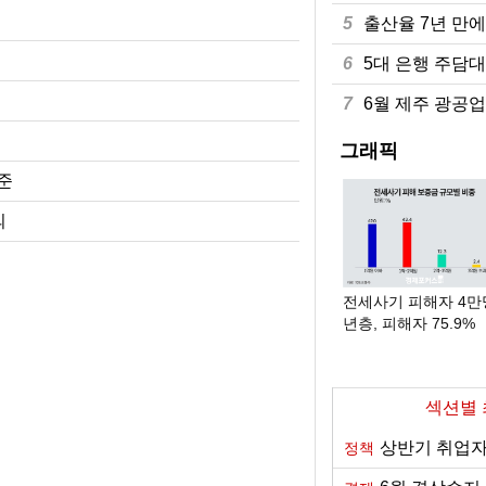
해외 IB, 올해 성장률 
7월 농축산물 물가 0.5
6월 제주 광공업 생산 7
5
출산율 7년 만에
6월 경상수지 497.3
7월 소비자물가 2.8%
6월 경기도 광공업 생산 
6
5대 은행 주담대
[한천구의 콘크리트 세
6월 온라인쇼핑 거래액 
6월 인천 광공업 생산 5
7
6월 제주 광공업 
55세 이상 고령 취업자 
지난해 첫 수출기업 1만
6월 서울 광공업 생산 5
그래픽
준
내년 최저임금 1만70
출산율 7년 만에 0.
6월 대구·경북 광공업
의
군사제도·구조 혁신과 
5대 은행 주담대 11개
6월 광주·전남 광공업
aT, 필리핀 식품박람회
7월 수출 989억 달러…
1분기 중견기업 수출 3
55세 이상 고령 취업자 1000만명 돌
전세사기 피해자 4만
파…10명 중 7명 "계속 일 원해"
년층, 피해자 75.9%
섹션별
상반기 취업자
정책