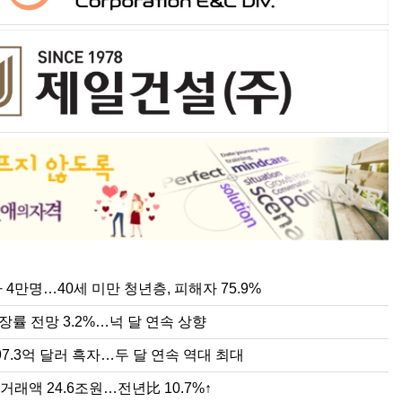
 첫 1000억 달러 돌파…반도체가 이끈 역대 최대 실적
출 877.5억 달러 역대 최대…반도체 수출 169% 급증
 수출 800억 달러 시대…반도체 호황에 48% 급증
명보다 빠른 고령화, 한국 경제에 남은 시간
저임금 1만700원 확정…노동계·소상공인 이의 모두 불수용
행 주담대 11개월 만에 최대 증가…가계대출 3.8조원 늘어
한 것이 생기면 가장 먼저 AI를 찾는다. ChatGPT와 제미나이, 클로드는 어느
도 적용 최저임금이 최종 확정됐다. 노동계와 소상공인 업계가 각각 이의를 제
출 규제와 은행권의 대출 관리 강화에도 5대 시중은행의 가계대출이 지난달 
는 일상의 도구가 되었다. 생성형 AI의 발전 속도가 워낙 빠르다 보니 이제는
받아들이지 않았다. 고용노동부는 5일 내년도 적용 최저임금을 시간당 1만700
 주택담보대출과 마이너스통장 잔액이 함께 증가하며 가계대출 증가세가 이어지
 일하는 피지컬 AI(Physical AI)와 휴머노이드까지 머지않아 보편화될 것이라
이는 올해 최저임금(1만320원)보다 380원(3.7%) 오른 수준이다. 월급으로 환산
권에 따르면 KB국민·신한·하나·우리·NH농협 등 5대 은행의 지난달 30일 기준
. 공장과 산업현장, 물류센터는 물론 가
기준 223만6300원으
B, 올해 성장률 전망 3.2%…넉 달 연속 상향
라인쇼핑 거래액 24.6조원…전년比 10.7%↑
주 광공업 생산 7.9%↑…재고 12.0%↑·대형소매점 판매 10.8%
색
 투자은행(IB)들이 올해 한국 경제 성장률 전망치를 또다시 높였다. 반도체 수
 온라인쇼핑 거래액이 통신기기와 자동차용품 판매 호조에 힘입어 두 자릿수 
제주지역 광공업 생산이 2월부터 이어진 감소세를 마감하고 증가세로 전환했다.
조한 내수, 2분기 성장세가 이어지면서 올해 한국 경제가 3%대 성장을 달성
기 해외 직접판매는 화장품 수출 확대로 크게 늘어난 반면 해외 직접구매는 
 이어가고 재고는 증가세를 지속했으며, 소비도 3월부터 감소세를 이어가는 등
하고 있다. 6일 국제금융센터에 따르면 해외 주요 IB 8곳의 올해 한국 실질 
데이터처가 3일 발표한 '2026년 6월 온라인쇼핑동향'에 따르면 지난 6월 온라
으로 이어지지 못하는 모습이다. 31일 국가데이터처 제주사무소가 발표한 '202
 성장률 전망치 평균은 7월 말 기준 3.2%로
6067억원으로 전년 동월보다 1
동향'에 따르면 지난달 제주지역 광
상수지 497.3억 달러 흑자…두 달 연속 역대 최대
7년 만에 0.9명대 진입 기대…초고령사회 심화
기도 광공업 생산 2.1%↓… 대형소매점 판매 2.8%↓·건설수주 66.0
4만명…40세 미만 청년층, 피해자 75.9%
중심으로 한 수출 호조에 힘입어 지난 6월 우리나라 경상수지가 역대 최대 
율이 7년 만에 0.9명대로 올라설 가능성이 커지고 있다. 출생아와 혼인 증가
기도 광공업 생산이 4월부터 3개월 연속 감소세를 이어갔다. 제조업 재고는 
수지와 금융계정도 나란히 사상 최대를 경신하며 상반기 누적 흑자는 지난해 같
 변화 조짐이 나타나고 있지만, 이미 빠르게 진행된 고령화로 인구 구조를 되
월과 5월 두 달 연속 증가세를 마감하고 감소했고, 건설수주는 2월부터 이어
성장률 전망 3.2%…넉 달 연속 상향
로 늘었다. 한국은행이 6일 발표한 국제수지(잠정) 통계에 따르면 6월 경상수지
는 분석이다. 2일 국가데이터처 국가통계포털(KOSIS)에 따르면 올해 1분기
 감소세로 전환하는 등 실물경기 흐름은 부문별로 엇갈렸다. 경인지방데이터청이
 달러(약 70조8000억원) 흑자로 집계됐다. 직전
 기록했다. 4월은 0.93명, 5월은 0.8
26년 6월 수도권 시도별 산업활동동향'
97.3억 달러 흑자…두 달 연속 역대 최대
거래액 24.6조원…전년比 10.7%↑