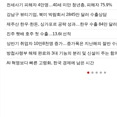
전세사기 피해자 4만명…40세 미만 청년층, 피해자 75.9%
강남구 뷰티기업, 북미 박람회서 2845만 달러 수출상담
제주산 한우·한돈, 싱가포르 공략 성과…한우 수출 84만 달러
진주 햇배 호주 첫 수출…13.6t 선적
상반기 취업자 10만8천명 증가…증가폭은 지난해의 절반 수
방첩사령부 해체 완료와 3대 기능의 분리 및 신설이 주는 함
AI 혁명보다 빠른 고령화, 한국 경제에 남은 시간
6월 경상수지 497.3억 달러 흑자…두
달 연속 역대 최대