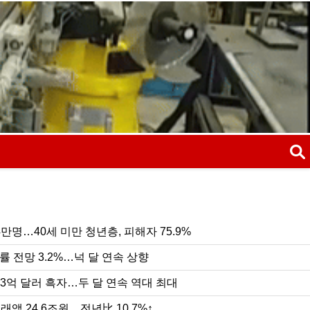
검색
만명…40세 미만 청년층, 피해자 75.9%
검
장률 전망 3.2%…넉 달 연속 상향
7.3억 달러 흑자…두 달 연속 역대 최대
래액 24.6조원…전년比 10.7%↑