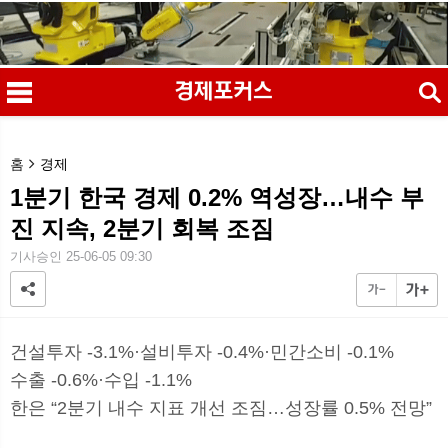
검색
홈
경제
1분기 한국 경제 0.2% 역성장…내수 부
진 지속, 2분기 회복 조짐
메
검
기사승인 25-06-05 09:30
건설투자 -3.1%·설비투자 -0.4%·민간소비 -0.1%
수출 -0.6%·수입 -1.1%
한은 “2분기 내수 지표 개선 조짐…성장률 0.5% 전망”