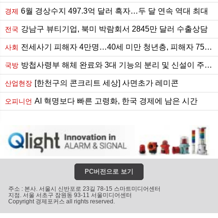
6월 경상수지 497.3억 달러 흑자…두 달 연속 역대 최대
경제
강남구 뷰티기업, 북미 박람회서 2845만 달러 수출상담
전국
전세사기 피해자 4만명…40세 미만 청년층, 피해자 75.9%
사회
방첩사령부 해체 완료와 3대 기능의 분리 및 신설이 주는 함의
국방
[한천구의 콘크리트 세상] 사면초가 레미콘
산업현장
AI 혁명보다 빠른 고령화, 한국 경제에 남은 시간
오피니언
PC버전으로 보기
주소 : 본사. 서울시 신반포로 23길 78-15 스마트미디어센터
지점. 서울 서초구 잠원동 93-11 서울미디어센터
Copyright 경제포커스 all rights reserved.