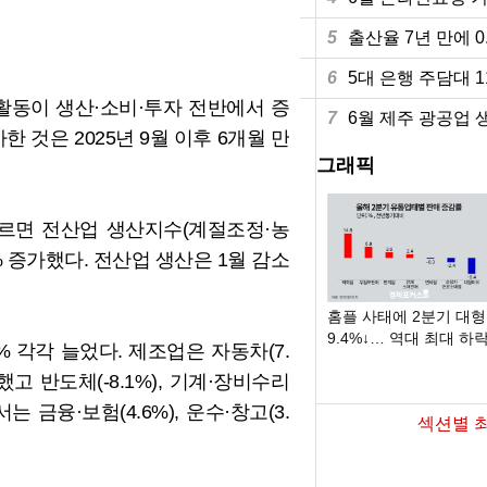
5
출산율 7년 만에 
6
5대 은행 주담대 
활동이 생산·소비·투자 전반에서 증
7
6월 제주 광공업 생
 것은 2025년 9월 이후 6개월 만
그래픽
따르면 전산업 생산지수(계절조정·농
.3% 증가했다. 전산업 생산은 1월 감소
6월 경상수지 497.3억 달러 흑자…두 달
홈플 사태에 2분기 대
연속 역대 최대
9.4%↓… 역대 최대 하
% 각각 늘었다. 제조업은 자동차(7.
가했고 반도체(-8.1%), 기계·장비수리
서는 금융·보험(4.6%), 운수·창고(3.
섹션별 