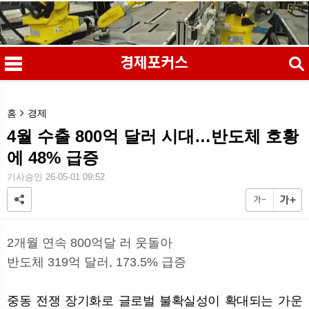
검색
홈
경제
4월 수출 800억 달러 시대…반도체 호황
에 48% 급증
메
검
기사승인 26-05-01 09:52
2개월 연속 800억달 러 웃돌아
반도체 319억 달러, 173.5% 급증
중동 전쟁 장기화로 글로벌 불확실성이 확대되는 가운