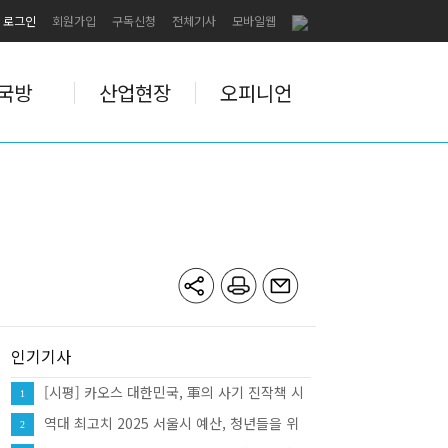
로그인
회원가입
구독신청
전체기사
모바일웹
국방
산업현장
오피니언
인기기사
[시평] 카오스 대한민국, 軍의 사기 진작책 시
1
급
역대 최고치 2025 서울시 예산, 청년들을 위
2
한 양질의 일자리 만들기 예산은?