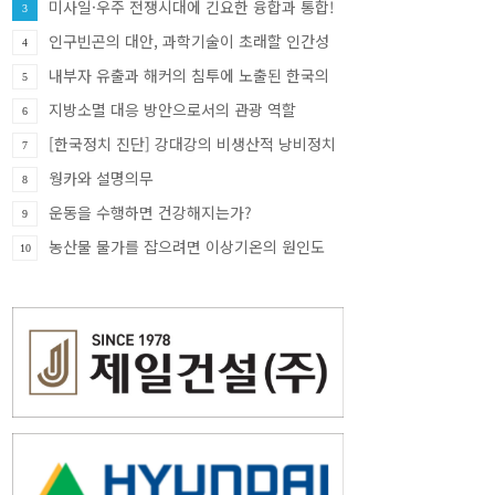
미사일·우주 전쟁시대에 긴요한 융합과 통합!
3
인구빈곤의 대안, 과학기술이 초래할 인간성
4
빈곤 또는 부재
내부자 유출과 해커의 침투에 노출된 한국의
5
첨단 방산산업
지방소멸 대응 방안으로서의 관광 역할
6
[한국정치 진단] 강대강의 비생산적 낭비정치
7
웡카와 설명의무
8
운동을 수행하면 건강해지는가?
9
농산물 물가를 잡으려면 이상기온의 원인도
10
함께 잡아야