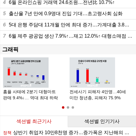
4
6월 온라인쇼핑 거래액 24.6조원…전년比 10.7%↑
5
출산율 7년 만에 0.9명대 진입 기대…초고령사회 심화
6
5대 은행 주담대 11개월 만에 최대 증가…가계대출 3.8조원 늘어
7
6월 제주 광공업 생산 7.9%↑…재고 12.0%↑·대형소매점 판매 10.8%
그래픽
홈플 사태에 2분기 대형마트
전세사기 피해자 4만명…40세
판매 9.4%↓… 역대 최대 하락
미만 청년층, 피해자 75.9%
섹션별 최근기사
섹션별 인기기사
상반기 취업자 10만8천명 증가…증가폭은 지난해의 절반 수준
정책