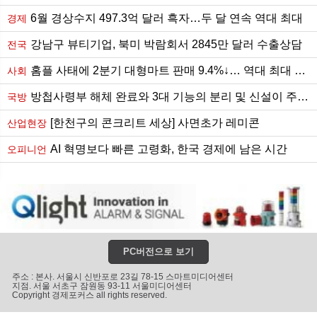
6월 경상수지 497.3억 달러 흑자…두 달 연속 역대 최대
경제
강남구 뷰티기업, 북미 박람회서 2845만 달러 수출상담
전국
홈플 사태에 2분기 대형마트 판매 9.4%↓… 역대 최대 하락
사회
방첩사령부 해체 완료와 3대 기능의 분리 및 신설이 주는 함의
국방
[한천구의 콘크리트 세상] 사면초가 레미콘
산업현장
AI 혁명보다 빠른 고령화, 한국 경제에 남은 시간
오피니언
PC버전으로 보기
주소 : 본사. 서울시 신반포로 23길 78-15 스마트미디어센터
지점. 서울 서초구 잠원동 93-11 서울미디어센터
Copyright 경제포커스 all rights reserved.